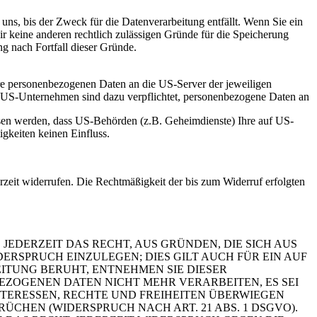
uns, bis der Zweck für die Datenverarbeitung entfällt. Wenn Sie ein
r keine anderen rechtlich zulässigen Gründe für die Speicherung
g nach Fortfall dieser Gründe.
re personenbezogenen Daten an die US-Server der jeweiligen
. US-Unternehmen sind dazu verpflichtet, personenbezogene Daten an
ossen werden, dass US-Behörden (z.B. Geheimdienste) Ihre auf US-
gkeiten keinen Einfluss.
erzeit widerrufen. Die Rechtmäßigkeit der bis zum Widerruf erfolgten
 JEDERZEIT DAS RECHT, AUS GRÜNDEN, DIE SICH AUS
RSPRUCH EINZULEGEN; DIES GILT AUCH FÜR EIN AUF
ITUNG BERUHT, ENTNEHMEN SIE DIESER
ZOGENEN DATEN NICHT MEHR VERARBEITEN, ES SEI
TERESSEN, RECHTE UND FREIHEITEN ÜBERWIEGEN
HEN (WIDERSPRUCH NACH ART. 21 ABS. 1 DSGVO).