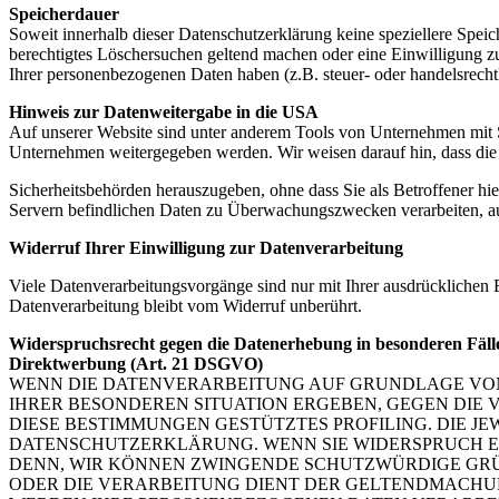
Speicherdauer
Soweit innerhalb dieser Datenschutzerklärung keine speziellere Spei
berechtigtes Löschersuchen geltend machen oder eine Einwilligung zu
Ihrer personenbezogenen Daten haben (z.B. steuer- oder handelsrechtl
Hinweis zur Datenweitergabe in die USA
Auf unserer Website sind unter anderem Tools von Unternehmen mit 
Unternehmen weitergegeben werden. Wir weisen darauf hin, dass die 
Sicherheitsbehörden herauszugeben, ohne dass Sie als Betroffener h
Servern befindlichen Daten zu Überwachungszwecken verarbeiten, ausw
Widerruf Ihrer Einwilligung zur Datenverarbeitung
Viele Datenverarbeitungsvorgänge sind nur mit Ihrer ausdrücklichen E
Datenverarbeitung bleibt vom Widerruf unberührt.
Widerspruchsrecht gegen die Datenerhebung in besonderen Fäll
Direktwerbung (Art. 21 DSGVO)
WENN DIE DATENVERARBEITUNG AUF GRUNDLAGE VON ART
IHRER BESONDEREN SITUATION ERGEBEN, GEGEN DIE 
DIESE BESTIMMUNGEN GESTÜTZTES PROFILING. DIE J
DATENSCHUTZERKLÄRUNG. WENN SIE WIDERSPRUCH EI
DENN, WIR KÖNNEN ZWINGENDE SCHUTZWÜRDIGE GRÜN
ODER DIE VERARBEITUNG DIENT DER GELTENDMACHUN