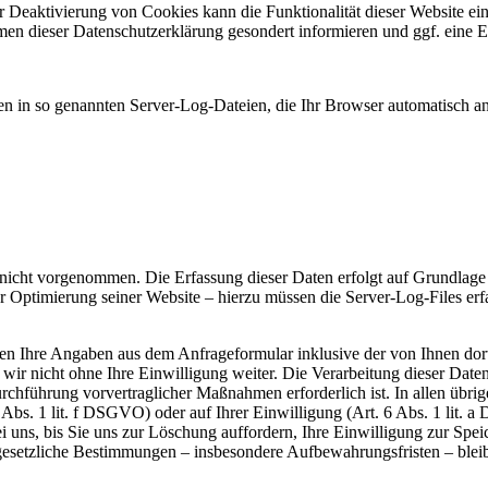
r Deaktivierung von Cookies kann die Funktionalität dieser Website ei
n dieser Datenschutzerklärung gesondert informieren und ggf. eine E
en in so genannten Server-Log-Dateien, die Ihr Browser automatisch an 
cht vorgenommen. Die Erfassung dieser Daten erfolgt auf Grundlage v
der Optimierung seiner Website – hierzu müssen die Server-Log-Files erf
n Ihre Angaben aus dem Anfrageformular inklusive der von Ihnen dor
wir nicht ohne Ihre Einwilligung weiter. Die Verarbeitung dieser Daten
hführung vorvertraglicher Maßnahmen erforderlich ist. In allen übrige
6 Abs. 1 lit. f DSGVO) oder auf Ihrer Einwilligung (Art. 6 Abs. 1 lit.
uns, bis Sie uns zur Löschung auffordern, Ihre Einwilligung zur Spei
gesetzliche Bestimmungen – insbesondere Aufbewahrungsfristen – blei