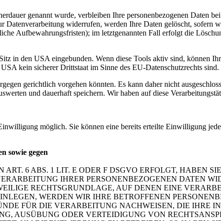
cherdauer genannt wurde, verbleiben Ihre personenbezogenen Daten bei 
r Datenverarbeitung widerrufen, werden Ihre Daten gelöscht, sofern wi
iche Aufbewahrungsfristen); im letztgenannten Fall erfolgt die Löschun
Sitz in den USA eingebunden. Wenn diese Tools aktiv sind, können Ih
USA kein sicherer Drittstaat im Sinne des EU-Datenschutzrechts sind
iergegen gerichtlich vorgehen könnten. Es kann daher nicht ausgeschl
erten und dauerhaft speichern. Wir haben auf diese Verarbeitungstäti
inwilligung möglich. Sie können eine bereits erteilte Einwilligung jed
en sowie gegen
. 6 ABS. 1 LIT. E ODER F DSGVO ERFOLGT, HABEN SIE
VERARBEITUNG IHRER PERSONENBEZOGENEN DATEN WIDE
EWEILIGE RECHTSGRUNDLAGE, AUF DENEN EINE VERARBE
NLEGEN, WERDEN WIR IHRE BETROFFENEN PERSONENBE
DE FÜR DIE VERARBEITUNG NACHWEISEN, DIE IHRE IN
G, AUSÜBUNG ODER VERTEIDIGUNG VON RECHTSANSPRÜC