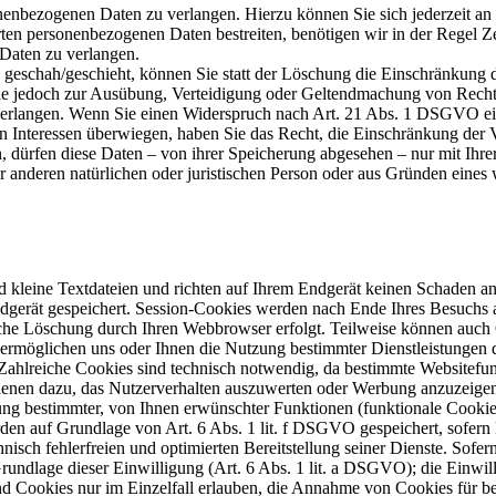
onenbezogenen Daten zu verlangen. Hierzu können Sie sich jederzeit a
erten personenbezogenen Daten bestreiten, benötigen wir in der Regel Z
Daten zu verlangen.
geschah/geschieht, können Sie statt der Löschung die Einschränkung d
ie jedoch zur Ausübung, Verteidigung oder Geltendmachung von Rechts
verlangen. Wenn Sie einen Widerspruch nach Art. 21 Abs. 1 DSGVO e
n Interessen überwiegen, haben Sie das Recht, die Einschränkung der
, dürfen diese Daten – von ihrer Speicherung abgesehen – nur mit Ih
anderen natürlichen oder juristischen Person oder aus Gründen eines w
d kleine Textdateien und richten auf Ihrem Endgerät keinen Schaden a
dgerät gespeichert. Session-Cookies werden nach Ende Ihres Besuchs 
tische Löschung durch Ihren Webbrowser erfolgt. Teilweise können auc
e ermöglichen uns oder Ihnen die Nutzung bestimmter Dienstleistungen
ahlreiche Cookies sind technisch notwendig, da bestimmte Websitefunk
enen dazu, das Nutzerverhalten auszuwerten oder Werbung anzuzeigen.
g bestimmter, von Ihnen erwünschter Funktionen (funktionale Cookies
den auf Grundlage von Art. 6 Abs. 1 lit. f DSGVO gespeichert, sofern
chnisch fehlerfreien und optimierten Bereitstellung seiner Dienste. Sof
Grundlage dieser Einwilligung (Art. 6 Abs. 1 lit. a DSGVO); die Einwill
und Cookies nur im Einzelfall erlauben, die Annahme von Cookies für be