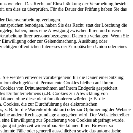
n uns wenden. Das Recht auf Einschränkung der Verarbeitung besteht
eit, um dies zu überprüfen. Für die Dauer der Prüfung haben Sie das
er Datenverarbeitung verlangen.
ansprüchen benötigen, haben Sie das Recht, statt der Löschung die
ingelegt haben, muss eine Abwägung zwischen Ihren und unseren
 Verarbeitung Ihrer personenbezogenen Daten zu verlangen. Wenn Sie
rer Einwilligung oder zur Geltendmachung, Ausübung oder
ichtigen öffentlichen Interesses der Europäischen Union oder eines
n. Sie werden entweder vorübergehend für die Dauer einer Sitzung
automatisch gelöscht. Permanente Cookies bleiben auf Ihrem
h Cookies von Drittunternehmen auf Ihrem Endgerät gespeichert
 des Drittunternehmens (z.B. Cookies zur Abwicklung von
tionen ohne diese nicht funktionieren würden (z.B. die
 Cookies, die zur Durchführung des elektronischen
, z. B. für die Warenkorbfunktion) oder zur Optimierung der Website
 keine andere Rechtsgrundlage angegeben wird. Der Websitebetreiber
ern eine Einwilligung zur Speicherung von Cookies abgefragt wurde,
igung ist jederzeit widerrufbar. Sie können Ihren Browser so
stimmte Fälle oder generell ausschließen sowie das automatische