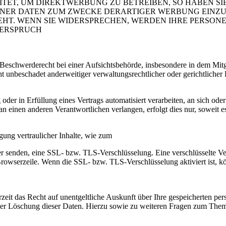
T, UM DIREKTWERBUNG ZU BETREIBEN, SO HABEN SIE
ER DATEN ZUM ZWECKE DERARTIGER WERBUNG EINZULEG
EHT. WENN SIE WIDERSPRECHEN, WERDEN IHRE PERSO
DERSPRUCH
schwerderecht bei einer Aufsichtsbehörde, insbesondere in dem Mitgli
 unbeschadet anderweitiger verwaltungsrechtlicher oder gerichtlicher 
oder in Erfüllung eines Vertrags automatisiert verarbeiten, an sich od
n einen anderen Verantwortlichen verlangen, erfolgt dies nur, soweit e
gung vertraulicher Inhalte, wie zum
iber senden, eine SSL- bzw. TLS-Verschlüsselung. Eine verschlüsselte V
Browserzeile. Wenn die SSL- bzw. TLS-Verschlüsselung aktiviert ist, kö
zeit das Recht auf unentgeltliche Auskunft über Ihre gespeicherten 
der Löschung dieser Daten. Hierzu sowie zu weiteren Fragen zum Them